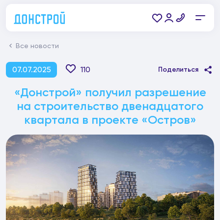
Все новости
07.07.2025
110
Поделиться
«Донстрой» получил разрешение
на строительство двенадцатого
квартала в проекте «Остров»